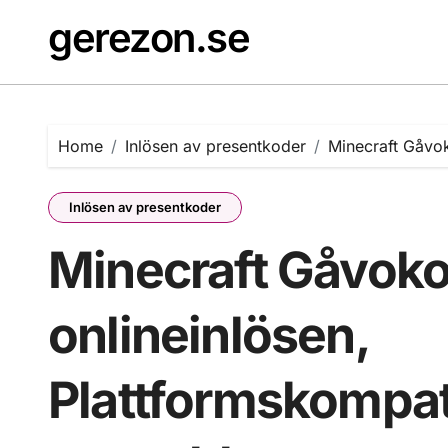
Skip
gerezon.se
to
content
Home
Inlösen av presentkoder
Minecraft Gåvok
Inlösen av presentkoder
Minecraft Gåvoko
onlineinlösen,
Plattformskompati