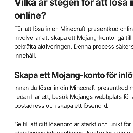
Vilka är stegen för att lös
online?
För att lösa in en Minecraft-presentkod onli
involverar att skapa ett Mojang-konto, gå till
bekräfta aktiveringen. Denna process säkerställ
innehåll.
Skapa ett Mojang-konto för inl
Innan du löser in din Minecraft-presentkod 
redan har ett, besök Mojangs webbplats för a
postadress och skapa ett lösenord.
Se till att ditt lösenord är starkt och unikt för
nödvändiga informationen, kontrollera din e-po