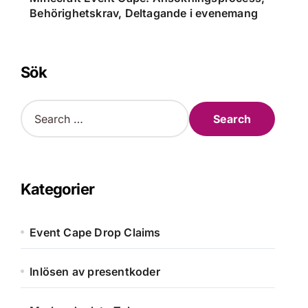
Behörighetskrav, Deltagande i evenemang
Sök
S
e
a
r
c
h
Kategorier
f
o
r
Event Cape Drop Claims
:
Inlösen av presentkoder