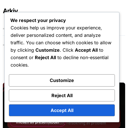
Arkiv
We respect your privacy
Cookies help us improve your experience,
March 2026
deliver personalized content, and analyze
traffic. You can choose which cookies to allow
February 2026
by clicking
Customize
. Click
Accept All
to
consent or
Reject All
to decline non-essential
cookies.
You Missed
Customize
Reject All
Accept All
Inlösen av presentkoder