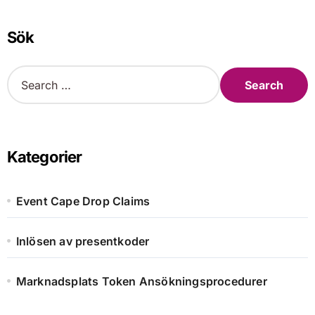
Sök
S
e
a
r
c
h
Kategorier
f
o
r
Event Cape Drop Claims
:
Inlösen av presentkoder
Marknadsplats Token Ansökningsprocedurer