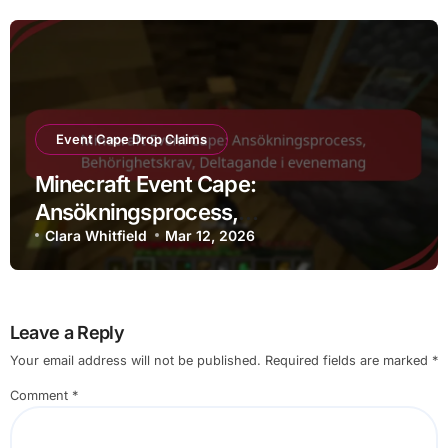
Event Cape Drop Claims
Minecraft Event Cape:
Ansökningsprocess,
Behörighetskrav, Deltagande i
Clara Whitfield
Mar 12, 2026
evenemang
Leave a Reply
Your email address will not be published.
Required fields are marked
*
Comment
*