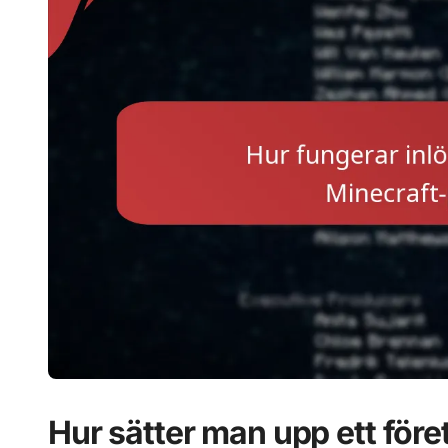
Hur sätter man upp ett före