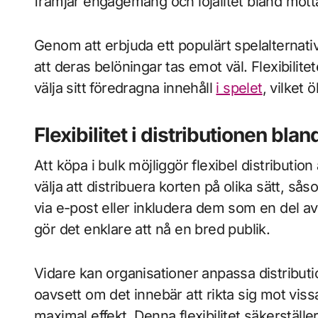
främjar engagemang och lojalitet bland mott
Genom att erbjuda ett populärt spelalternati
att deras belöningar tas emot väl. Flexibilit
välja sitt föredragna innehåll
i spelet
, vilket
Flexibilitet i distributionen bl
Att köpa i bulk möjliggör flexibel distributi
välja att distribuera korten på olika sätt, 
via e-post eller inkludera dem som en del 
gör det enklare att nå en bred publik.
Vidare kan organisationer anpassa distribut
oavsett om det innebär att rikta sig mot viss
maximal effekt. Denna flexibilitet säkerställe