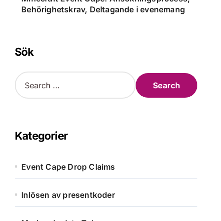
Behörighetskrav, Deltagande i evenemang
Sök
S
e
a
r
c
h
Kategorier
f
o
r
Event Cape Drop Claims
:
Inlösen av presentkoder