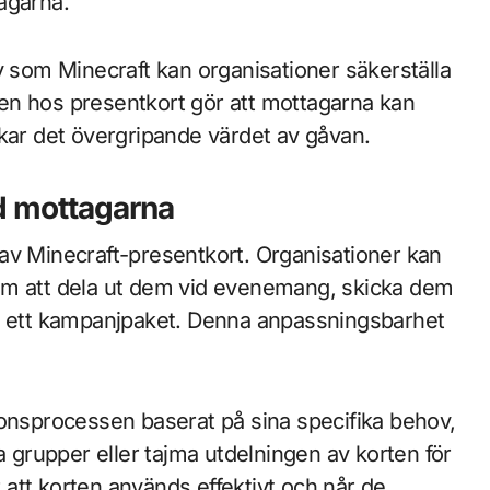
agarna.
v som Minecraft kan organisationer säkerställa
eten hos presentkort gör att mottagarna kan
 ökar det övergripande värdet av gåvan.
and mottagarna
on av Minecraft-presentkort. Organisationer kan
såsom att dela ut dem vid evenemang, skicka dem
av ett kampanjpaket. Denna anpassningsbarhet
ionsprocessen baserat på sina specifika behov,
a grupper eller tajma utdelningen av korten för
r att korten används effektivt och når de