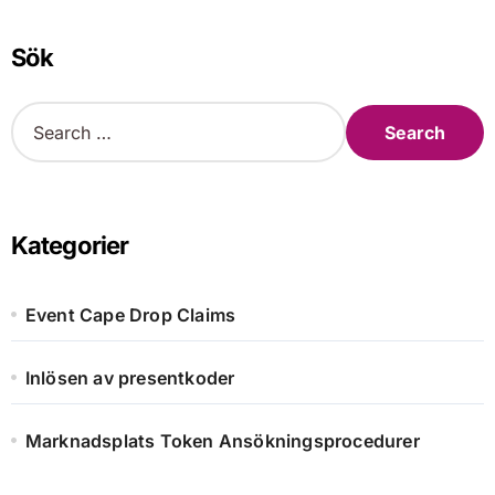
Sök
S
e
a
r
c
h
Kategorier
f
o
r
Event Cape Drop Claims
:
Inlösen av presentkoder
Marknadsplats Token Ansökningsprocedurer