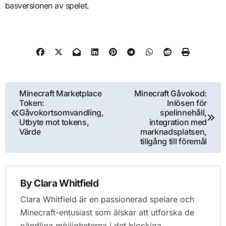
basversionen av spelet.
Post
Minecraft Marketplace
Minecraft Gåvokod:
Token:
Inlösen för
navigation
Gåvokortsomvandling,
spelinnehåll,
Utbyte mot tokens,
integration med
Värde
marknadsplatsen,
tillgång till föremål
By
Clara Whitfield
Clara Whitfield är en passionerad spelare och
Minecraft-entusiast som älskar att utforska de
oändliga möjligheterna i det blockiga