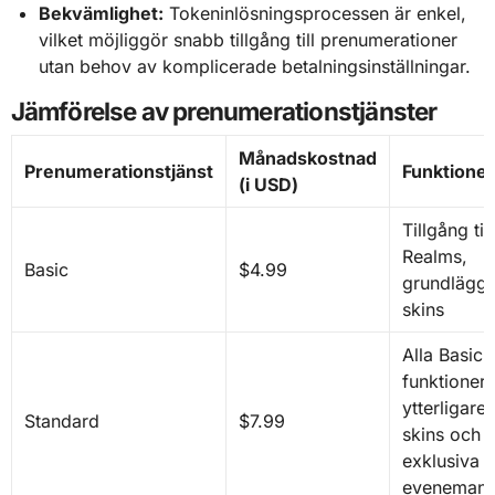
Bekvämlighet:
Tokeninlösningsprocessen är enkel,
vilket möjliggör snabb tillgång till prenumerationer
utan behov av komplicerade betalningsinställningar.
Jämförelse av prenumerationstjänster
Månadskostnad
Prenumerationstjänst
Funktioner
(i USD)
Tillgång till
Realms,
Basic
$4.99
grundlägg
skins
Alla Basic-
funktioner,
ytterligare
Standard
$7.99
skins och
exklusiva
eveneman