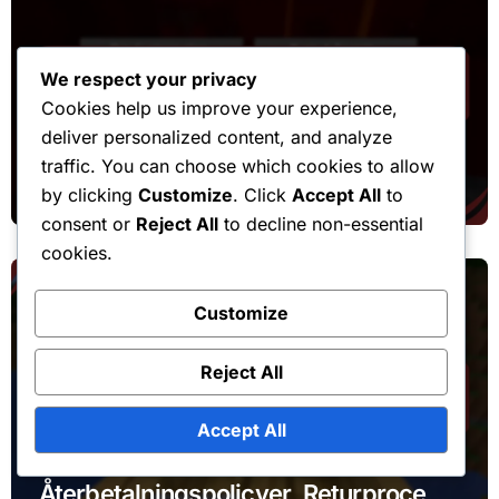
We respect your privacy
Inlösen av presentkoder
Cookies help us improve your experience,
deliver personalized content, and analyze
Minecraft Gåvokod: Internationell
traffic. You can choose which cookies to allow
inlösen, Valutaomvandling, Regionala
by clicking
Customize
. Click
Accept All
to
skillnader
consent or
Reject All
to decline non-essential
cookies.
Customize
Reject All
Event Cape Drop Claims
Accept All
Minecraft Cape Drop:
Återbetalningspolicyer, Returprocess,