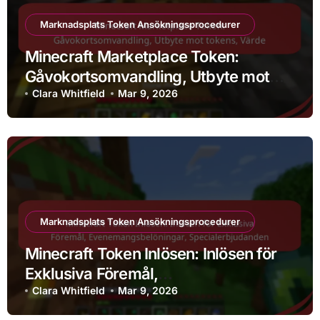
Marknadsplats Token Ansökningsprocedurer
Minecraft Marketplace Token:
Gåvokortsomvandling, Utbyte mot
tokens, Värde
Clara Whitfield
Mar 9, 2026
Marknadsplats Token Ansökningsprocedurer
Minecraft Token Inlösen: Inlösen för
Exklusiva Föremål,
Evenemangsbelöningar,
Clara Whitfield
Mar 9, 2026
Specialerbjudanden